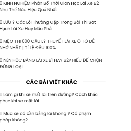
KINH NGHIỆM Phân Bố Thời Gian Học Lái Xe B2
Như Thế Nào Hiệu Quả Nhất
LƯU Ý Các Lỗi Thường Gặp Trong Bài Thi Sát
Hạch Lái Xe Hay Mắc Phải
MẸO THI 600 CÂU LÝ THUYẾT LÁI XE Ô TÔ DỄ
NHỚ NHẤT | TỈ LỆ ĐẬU 100%
NÊN HỌC BẰNG LÁI XE B1 HAY B2? HIỂU ĐỂ CHỌN
ĐÚNG LOẠI
CÁC BÀI VIẾT KHÁC
Làm gì khi xe mất lái trên đường? Cách khắc
phục khi xe mất lái
Mua xe có cần bằng lái không ? Có phạm
pháp không?