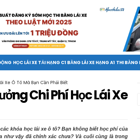
 ĐỘNG
HỌC LÁI XE TẢI HẠNG C1
BẰNG LÁI XE HẠNG A1
THI BẰNG 
ái Xe Ô Tô Mà Bạn Cần Phải Biết
ởng Chi Phí Học Lái Xe
các khóa học lái xe ô tô?
Bạn không biết học phí của
ra như vậy đã chính xác chưa? Và cuối cùng là trong