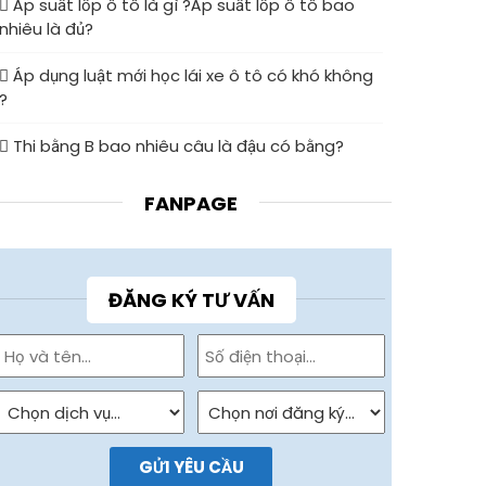
Áp suất lốp ô tô là gì ?Áp suất lốp ô tô bao
nhiêu là đủ?
Áp dụng luật mới học lái xe ô tô có khó không
?
Thi bằng B bao nhiêu câu là đậu có bằng?
FANPAGE
ĐĂNG KÝ TƯ VẤN
GỬI YÊU CẦU