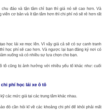
y, chu đáo và tận tâm chỉ bạn thì giá nó sẽ cao hơn. Và
 viên cơ bản và ít tận tâm hơn thì chi phí nó sẽ rẻ hơn rất
tạo học lái xe mọc lên. Vì vậy giá cả sẽ có sự canh tranh
m thì học phí sẽ cao hơn. Và ngược lại bạn đăng ký nơi có
giảm xuống và có nhiều sự lựa chọn cho bạn.
e ô tô cũng bị ảnh hưởng với nhiều yếu tố khác như: cuối
chi phí học lái xe ô tô
 kỹ các mức giá tại các trung tâm khác nhau.
ào đó cần hỏi kĩ về các khoảng chi phí để khỏi phải mất