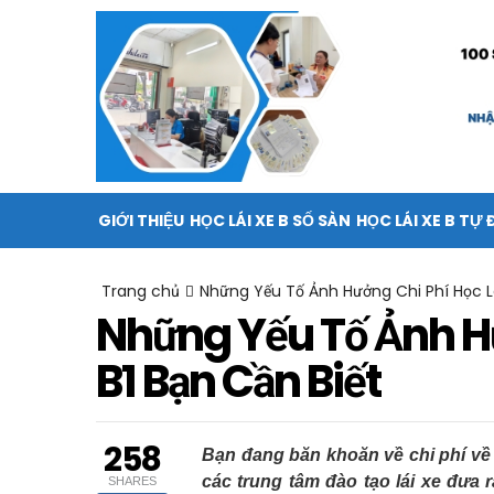
GIỚI THIỆU
HỌC LÁI XE B SỐ SÀN
HỌC LÁI XE B TỰ
Trang chủ
Những Yếu Tố Ảnh Hưởng Chi Phí Học L
Những Yếu Tố Ảnh Hư
B1 Bạn Cần Biết
258
Bạn đang băn khoăn về chi phí về 
các trung tâm đào tạo lái xe đưa 
SHARES