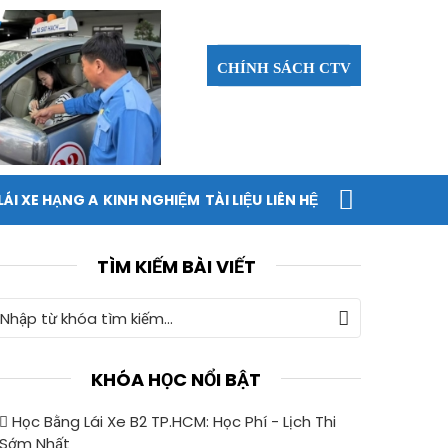
CHÍNH SÁCH CTV
LÁI XE HẠNG A
KINH NGHIỆM
TÀI LIỆU
LIÊN HỆ
TÌM KIẾM BÀI VIẾT
KHÓA HỌC NỔI BẬT
Học Bằng Lái Xe B2 TP.HCM: Học Phí - Lịch Thi
Sớm Nhất