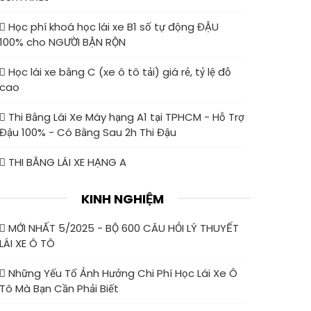
Học phí khoá học lái xe B1 số tự động ĐẬU
100% cho NGƯỜI BẬN RỘN
Học lái xe bằng C (xe ô tô tải) giá rẻ, tỷ lệ đỗ
cao
Thi Bằng Lái Xe Máy hạng A1 tại TPHCM - Hỗ Trợ
Đậu 100% - Có Bằng Sau 2h Thi Đậu
THI BẰNG LÁI XE HẠNG A
KINH NGHIỆM
MỚI NHẤT 5/2025 - BỘ 600 CÂU HỎI LÝ THUYẾT
LÁI XE Ô TÔ
Những Yếu Tố Ảnh Hưởng Chi Phí Học Lái Xe Ô
Tô Mà Bạn Cần Phải Biết