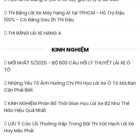
Thi Bằng Lái Xe Máy hạng A1 tại TPHCM - Hỗ Trợ Đậu
100% - Có Bằng Sau 2h Thi Đậu
THI BẰNG LÁI XE HẠNG A
KINH NGHIỆM
MỚI NHẤT 5/2025 - BỘ 600 CÂU HỎI LÝ THUYẾT LÁI XE Ô
TÔ
Những Yếu Tố Ảnh Hưởng Chi Phí Học Lái Xe Ô Tô Mà Bạn
Cần Phải Biết
KINH NGHIỆM Phân Bố Thời Gian Học Lái Xe B2 Như Thế
Nào Hiệu Quả Nhất
LƯU Ý Các Lỗi Thường Gặp Trong Bài Thi Sát Hạch Lái Xe
Hay Mắc Phải