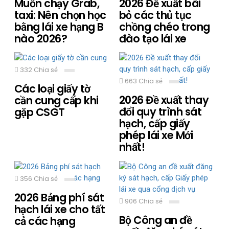
Muốn chạy Grab,
2026 Đề xuất bãi
taxi: Nên chọn học
bỏ các thủ tục
bằng lái xe hạng B
chồng chéo trong
nào 2026?
đào tạo lái xe
332 Chia sẻ
663 Chia sẻ
Các loại giấy tờ
2026 Đề xuất thay
cần cung cấp khi
đổi quy trình sát
gặp CSGT
hạch, cấp giấy
phép lái xe Mới
nhất!
356 Chia sẻ
2026 Bảng phí sát
906 Chia sẻ
hạch lái xe cho tất
Bộ Công an đề
cả các hạng