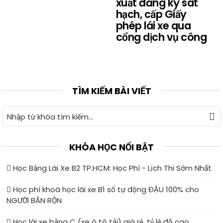
xuất đăng ký sát
hạch, cấp Giấy
phép lái xe qua
cổng dịch vụ công
TÌM KIẾM BÀI VIẾT
KHÓA HỌC NỔI BẬT
Học Bằng Lái Xe B2 TP.HCM: Học Phí - Lịch Thi Sớm Nhất
Học phí khoá học lái xe B1 số tự động ĐẬU 100% cho
NGƯỜI BẬN RỘN
Học lái xe bằng C (xe ô tô tải) giá rẻ, tỷ lệ đỗ cao