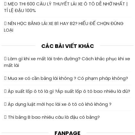
MẸO THI 600 CÂU LÝ THUYẾT LÁI XE Ô TÔ DỄ NHỚ NHẤT |
TỈ LỆ ĐẬU 100%
NÊN HỌC BẰNG LÁI XE B1 HAY B2? HIỂU ĐỂ CHỌN ĐÚNG
LOẠI
CÁC BÀI VIẾT KHÁC
Làm gì khi xe mất lái trên đường? Cách khắc phục khi xe
mất lái
Mua xe có cần bằng lái không ? Có phạm pháp không?
Áp suất lốp ô tô là gì ?Áp suất lốp ô tô bao nhiêu là đủ?
Áp dụng luật mới học lái xe ô tô có khó không ?
Thi bằng B bao nhiêu câu là đậu có bằng?
FANPAGE