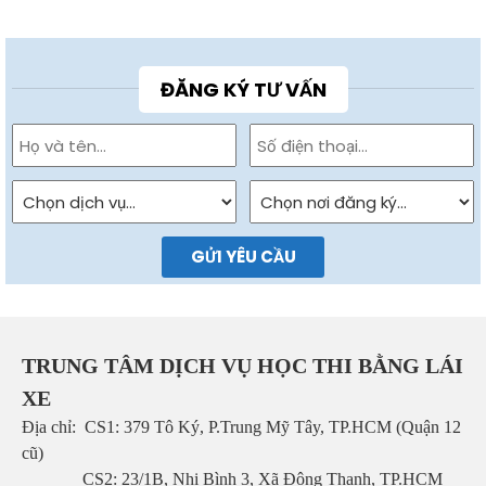
ĐĂNG KÝ TƯ VẤN
GỬI YÊU CẦU
TRUNG TÂM DỊCH VỤ HỌC THI BẰNG LÁI
XE
Địa chỉ: CS1:
379 Tô Ký, P.Trung Mỹ Tây, TP.HCM (Quận 12
cũ)
CS2:
23/1B, Nhị Bình 3, Xã Đông Thạnh, TP.HCM