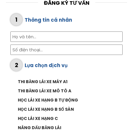
ĐĂNG KÝ TƯ VẤN
1
Thông tin cá nhân
2
Lựa chọn dịch vụ
THI BẰNG LÁI XE MÁY A1
THI BẰNG LÁI XE MÔ TÔ A
HỌC LÁI XE HẠNG B TỰ ĐỘNG
HỌC LÁI XE HẠNG B SỐ SÀN
HỌC LÁI XE HẠNG C
NÂNG DẤU BẰNG LÁI