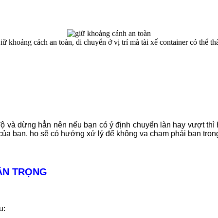
iữ khoảng cách an toàn, di chuyển ở vị trí mà tài xế container có thể th
độ và dừng hẳn nên nếu bạn có ý định chuyển làn hay vượt thì 
 của bạn, họ sẽ có hướng xử lý để không va chạm phải bạn tron
ẬN TRỌNG
u: