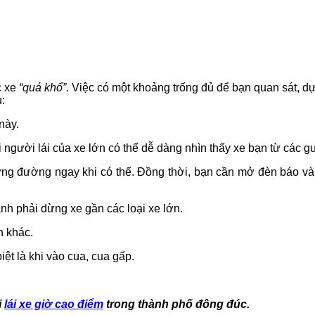
c xe
“quá khổ”
. Việc có một khoảng trống đủ để bạn quan sát, dự
:
 này.
 người lái của xe lớn có thể dễ dàng nhìn thấy xe bạn từ các g
ường đường ngay khi có thể. Đồng thời, bạn cần mở đèn báo v
nh phải dừng xe gần các loại xe lớn.
n khác.
iệt là khi vào cua, cua gấp.
i
lái xe giờ cao điểm
trong thành phố đông đúc.