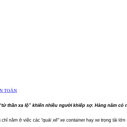
n AN TOÀN
 “tử thần xa lộ” khiến nhiều người khiếp sợ. Hàng năm có r
g chỉ nằm ở việc các
“quái xế”
xe container hay xe trọng tải lớ