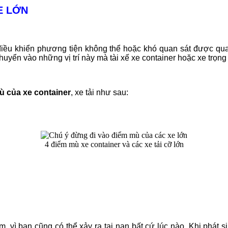
E LỚN
điều khiển phương tiện không thể hoặc khó quan sát được qua 
yển vào những vị trí này mà tài xế xe container hoặc xe trọng t
 của xe container
, xe tải như sau:
4 điểm mù xe container và các xe tải cỡ lớn
m, vì bạn cũng có thể xảy ra tai nạn bất cứ lúc nào. Khi phát 