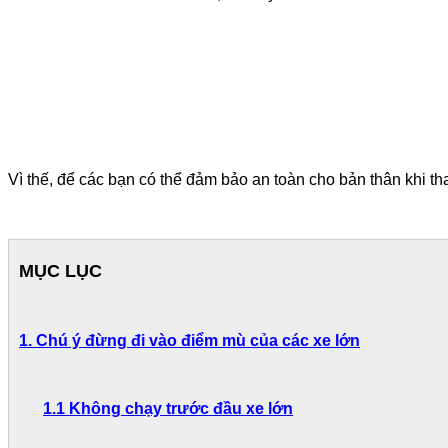
THI BẰNG LÁI XE HẠNG A
Kinh nghiệm
Tài liệu
Liên hệ
Vì thế, để các bạn có thể đảm bảo an toàn cho bản thân khi 
MỤC LỤC
1.
Chú ý đừng đi vào điểm mù của các xe lớn
1.1
Không chạy trước đầu xe lớn