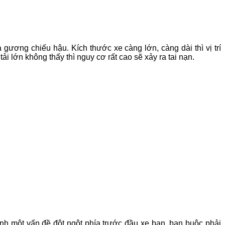
gương chiếu hậu. Kích thước xe càng lớn, càng dài thì vị trí
ải lớn không thấy thì nguy cơ rất cao sẽ xảy ra tai nạn.
sinh một vấn đề đột ngột phía trước đầu xe bạn, bạn buộc phải