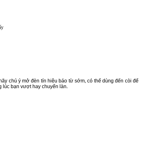
ấy
hãy chú ý mở đèn tín hiệu báo từ sớm, có thể dùng đến còi để
g lúc bạn vượt hay chuyển làn.