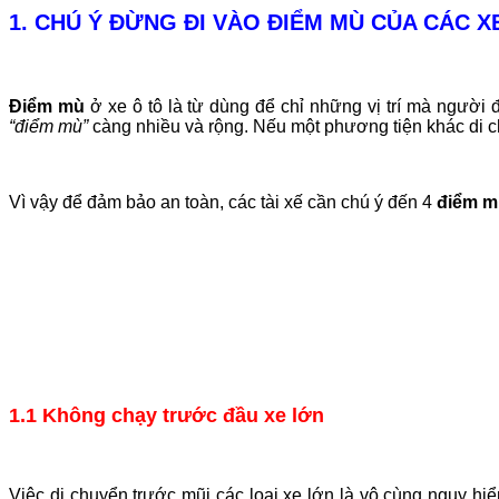
1. CHÚ Ý ĐỪNG ĐI VÀO ĐIỂM MÙ CỦA CÁC X
Điểm mù
ở xe ô tô là từ dùng để chỉ những vị trí mà người 
“điểm mù”
càng nhiều và rộng. Nếu một phương tiện khác di chu
Vì vậy để đảm bảo an toàn, các tài xế cần chú ý đến 4
điểm mù
1.1 Không chạy trước đầu xe lớn
Việc di chuyển trước mũi các loại xe lớn là vô cùng nguy hiể