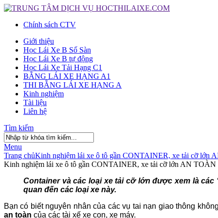
Chính sách CTV
Giới thiệu
Học Lái Xe B Số Sàn
Học Lái Xe B tự động
Học Lái Xe Tải Hạng C1
BẰNG LÁI XE HẠNG A1
THI BẰNG LÁI XE HẠNG A
Kinh nghiệm
Tài liệu
Liên hệ
Tìm kiếm
Menu
Trang chủ
Kinh nghiệm lái xe ô tô gần CONTAINER, xe tải cỡ lớ
Kinh nghiệm lái xe ô tô gần CONTAINER, xe tải cỡ lớn AN TOÀN
Giới thiệu
Container và các loại xe tải cỡ lớn được xem là các
Chính sách cộng tác viên
quan đến các loại xe này.
Học Lái Xe B Số Sàn
Học Lái Xe B tự động
Bạn có biết nguyên nhân của các vụ tai nạn giao thông khôn
Học Lái Xe Tải Hạng C1
an toàn
của các tài xế xe con, xe máy.
BẰNG LÁI XE HẠNG A1