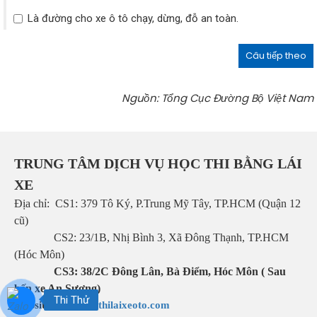
Là đường cho xe ô tô chạy, dừng, đỗ an toàn.
Câu tiếp theo
Nguồn: Tổng Cục Đường Bộ Việt Nam
TRUNG TÂM DỊCH VỤ HỌC THI BẰNG LÁI
XE
Địa chỉ: CS1:
379 Tô Ký, P.Trung Mỹ Tây, TP.HCM (Quận 12
cũ)
CS2:
23/1B, Nhị Bình 3, Xã Đông Thạnh, TP.HCM
(Hóc Môn)
CS3: 38/2C Đông Lân, Bà Điểm, Hóc Môn ( Sau
bến xe An Sương)
Thi Thử
Website:
www.hocthilaixeoto.com