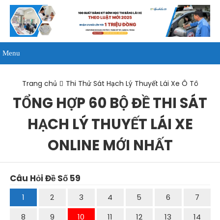
Menu
Trang chủ
Thi Thử Sát Hạch Lý Thuyết Lái Xe Ô Tô
TỔNG HỢP 60 BỘ ĐỀ THI SÁT
HẠCH LÝ THUYẾT LÁI XE
ONLINE MỚI NHẤT
Câu Hỏi Đề Số 59
1
2
3
4
5
6
7
8
9
10
11
12
13
14