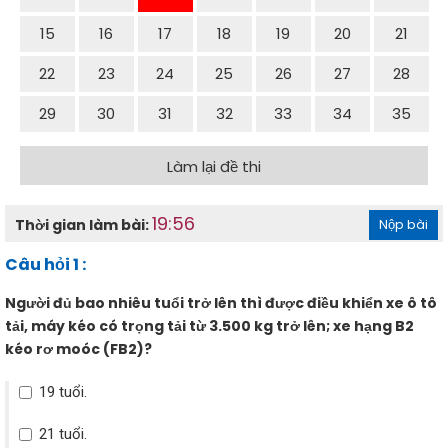
15
16
17
18
19
20
21
22
23
24
25
26
27
28
29
30
31
32
33
34
35
Làm lại đề thi
19:56
Thời gian làm bài:
Nộp bài
Câu hỏi 1 :
Người đủ bao nhiêu tuổi trở lên thì được điều khiển xe ô tô
tải, máy kéo có trọng tải từ 3.500 kg trở lên; xe hạng B2
kéo rơ moóc (FB2)?
19 tuổi.
21 tuổi.