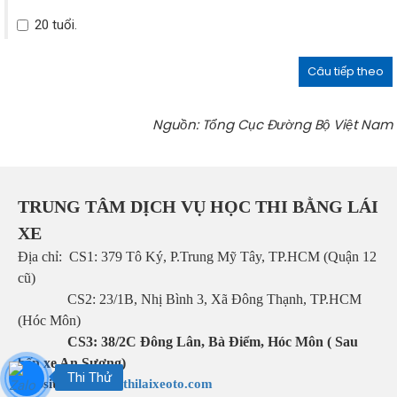
20 tuổi.
Câu tiếp theo
Nguồn: Tổng Cục Đường Bộ Việt Nam
TRUNG TÂM DỊCH VỤ HỌC THI BẰNG LÁI
XE
Địa chỉ: CS1:
379 Tô Ký, P.Trung Mỹ Tây, TP.HCM (Quận 12
cũ)
CS2:
23/1B, Nhị Bình 3, Xã Đông Thạnh, TP.HCM
(Hóc Môn)
CS3: 38/2C Đông Lân, Bà Điểm, Hóc Môn ( Sau
bến xe An Sương)
Thi Thử
Website:
www.hocthilaixeoto.com