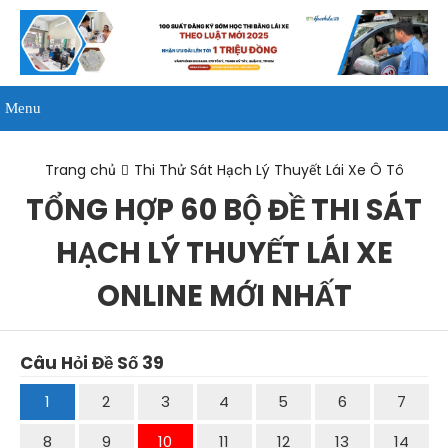
Menu
Trang chủ
Thi Thử Sát Hạch Lý Thuyết Lái Xe Ô Tô
TỔNG HỢP 60 BỘ ĐỀ THI SÁT
HẠCH LÝ THUYẾT LÁI XE
ONLINE MỚI NHẤT
Câu Hỏi Đề Số 39
1
2
3
4
5
6
7
8
9
10
11
12
13
14