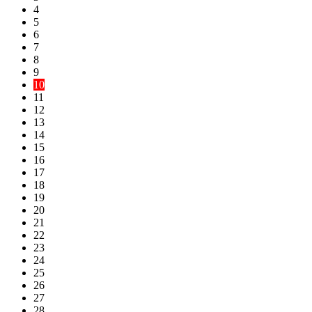
4
THI BẰNG LÁI XE HẠNG A
5
Kinh nghiệm
6
Tài liệu
7
Liên hệ
8
9
10
11
12
13
14
15
16
17
18
19
20
21
22
23
24
25
26
27
28