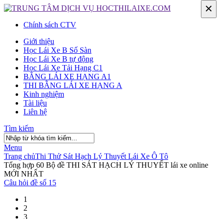
×
Chính sách CTV
Giới thiệu
Học Lái Xe B Số Sàn
Học Lái Xe B tự động
Học Lái Xe Tải Hạng C1
BẰNG LÁI XE HẠNG A1
THI BẰNG LÁI XE HẠNG A
Kinh nghiệm
Tài liệu
Liên hệ
Tìm kiếm
Menu
Trang chủ
Thi Thử Sát Hạch Lý Thuyết Lái Xe Ô Tô
Tổng hợp 60 Bộ đề THI SÁT HẠCH LÝ THUYẾT lái xe online
MỚI NHẤT
Giới thiệu
Câu hỏi đề số 15
Chính sách cộng tác viên
Học Lái Xe B Số Sàn
1
Học Lái Xe B tự động
2
Học Lái Xe Tải Hạng C1
3
BẰNG LÁI XE HẠNG A1