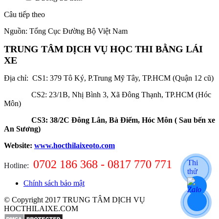
Câu tiếp theo
Nguồn: Tổng Cục Đường Bộ Việt Nam
TRUNG TÂM DỊCH VỤ HỌC THI BẰNG LÁI
XE
Địa chỉ: CS1:
379 Tô Ký, P.Trung Mỹ Tây, TP.HCM (Quận 12 cũ)
CS2:
23/1B, Nhị Bình 3, Xã Đông Thạnh, TP.HCM (Hóc
Môn)
CS3: 38/2C Đông Lân, Bà Điểm, Hóc Môn ( Sau bến xe
An Sương)
Website:
www.hocthilaixeoto.com
0702 186 368 - 0817 770 771
Thi
Hotline:
thử
Chính sách bảo mật
© Copyright 2017 TRUNG TÂM DỊCH VỤ
HOCTHILAIXE.COM